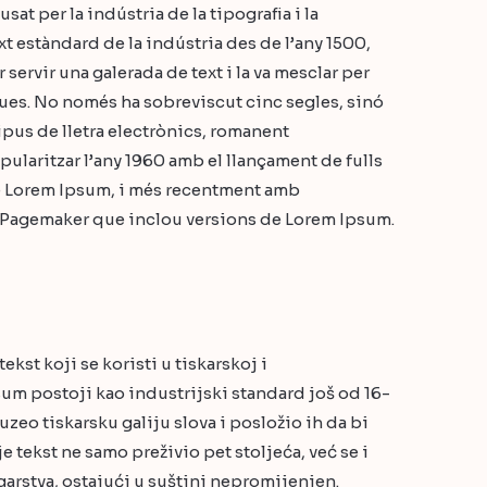
at per la indústria de la tipografia i la
t estàndard de la indústria des de l’any 1500,
ervir una galerada de text i la va mesclar per
ques. No només ha sobreviscut cinc segles, sinó
 tipus de lletra electrònics, romanent
pularitzar l’any 1960 amb el llançament de fulls
e Lorem Ipsum, i més recentment amb
Pagemaker que inclou versions de Lorem Ipsum.
st koji se koristi u tiskarskoj i
sum postoji kao industrijski standard još od 16-
uzeo tiskarsku galiju slova i posložio ih da bi
e tekst ne samo preživio pet stoljeća, već se i
garstva, ostajući u suštini nepromijenjen.