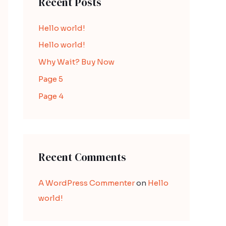
Recent Posts
c
h
Hello world!
f
Hello world!
o
r
Why Wait? Buy Now
:
Page 5
Page 4
Recent Comments
A WordPress Commenter
on
Hello
world!