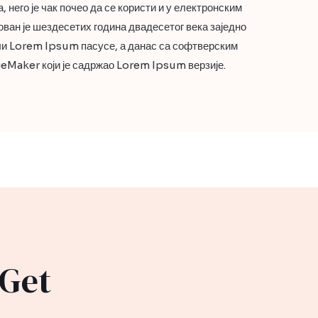
, него је чак почео да се користи и у електронским
ван је шездесетих година двадесетог века заједно
ли Lorem Ipsum пасусе, а данас са софтверским
geMaker који је садржао Lorem Ipsum верзије.
 Get