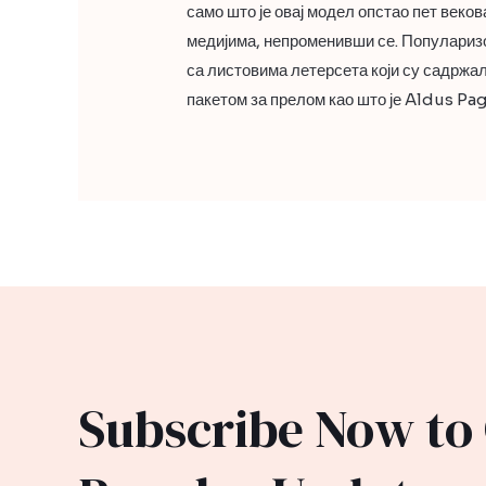
само што је овај модел опстао пет векова
медијима, непроменивши се. Популаризо
са листовима летерсета који су садржа
пакетом за прелом као што је Aldus Pa
Subscribe Now to