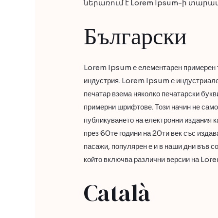
ներառում է Lorem Ipsum-ի տար
Български
Lorem Ipsum е елементарен примерен т
индустрия. Lorem Ipsum е индустриален
печатар взема няколко печатарски букви 
примерни шрифтове. Този начин не само 
публикуването на електронни издания к
през 60те години на 20ти век със изда
пасажи, популярен е и в наши дни във 
който включва различни версии на Lor
Català