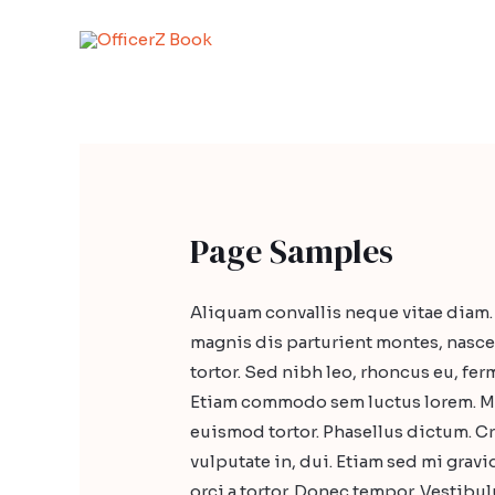
Skip
to
content
Page Samples
Aliquam convallis neque vitae diam.
magnis dis parturient montes, nasce
tortor. Sed nibh leo, rhoncus eu, fer
Etiam commodo sem luctus lorem. Mor
euismod tortor. Phasellus dictum. Cra
vulputate in, dui. Etiam sed mi gra
orci a tortor. Donec tempor. Vestibu