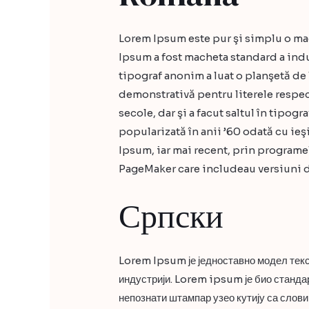
Lorem Ipsum este pur şi simplu o mac
Ipsum a fost macheta standard a indu
tipograf anonim a luat o planşetă de l
demonstrativă pentru literele respec
secole, dar şi a facut saltul în tipog
popularizată în anii ’60 odată cu ieş
Ipsum, iar mai recent, prin programe
PageMaker care includeau versiuni 
Српски
Lorem Ipsum је једноставно модел текст
индустрији. Lorem ipsum је био стандард
непознати штампар узео кутију са слови