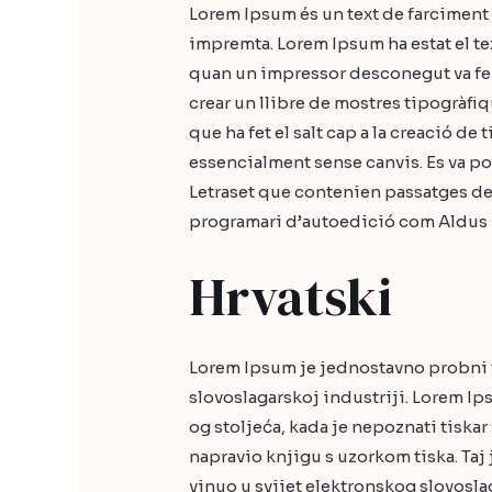
Lorem Ipsum és un text de farciment us
impremta. Lorem Ipsum ha estat el tex
quan un impressor desconegut va fer s
crear un llibre de mostres tipogràfi
que ha fet el salt cap a la creació de
essencialment sense canvis. Es va po
Letraset que contenien passatges d
programari d’autoedició com Aldus 
Hrvatski
Lorem Ipsum je jednostavno probni tek
slovoslagarskoj industriji. Lorem Ip
og stoljeća, kada je nepoznati tiskar 
napravio knjigu s uzorkom tiska. Taj j
vinuo u svijet elektronskog slovosla