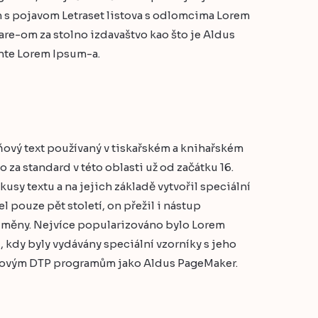
 s pojavom Letraset listova s odlomcima Lorem
ware-om za stolno izdavaštvo kao što je Aldus
ante Lorem Ipsum-a.
ový text používaný v tiskařském a knihařském
za standard v této oblasti už od začátku 16.
kusy textu a na jejich základě vytvořil speciální
 pouze pět století, on přežil i nástup
 změny. Nejvíce popularizováno bylo Lorem
, kdy byly vydávány speciální vzorníky s jeho
ačovým DTP programům jako Aldus PageMaker.