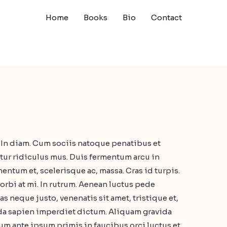
Home
Books
Bio
Contact
 In diam. Cum sociis natoque penatibus et
tur ridiculus mus. Duis fermentum arcu in
mentum et, scelerisque ac, massa. Cras id turpis.
bi at mi. In rutrum. Aenean luctus pede
s neque justo, venenatis sit amet, tristique et,
vida sapien imperdiet dictum. Aliquam gravida
lum ante ipsum primis in faucibus orci luctus et