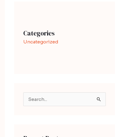
Categories
Uncategorized
S
e
a
r