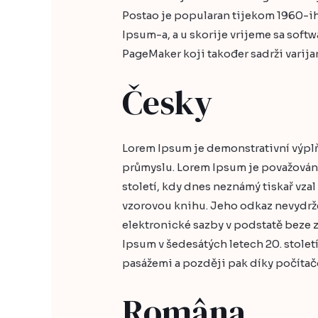
Postao je popularan tijekom 1960-ih
Ipsum-a, a u skorije vrijeme sa soft
PageMaker koji također sadrži varij
Česky
Lorem Ipsum je demonstrativní výplň
průmyslu. Lorem Ipsum je považováno 
století, kdy dnes neznámý tiskař vzal 
vzorovou knihu. Jeho odkaz nevydržel
elektronické sazby v podstatě beze
Ipsum v šedesátých letech 20. století
pasážemi a později pak díky počít
Româna