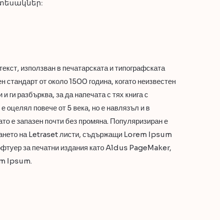
ատեսակներ:
екст, използван в печатарската и типографската
 стандарт от около 1500 година, когато неизвестен
и ги разбърква, за да напечата с тях книга с
е оцелял повече от 5 века, но е навлязъл и в
ато е запазен почти без промяна. Популяризиран е
ването на Letraset листи, съдържащи Lorem Ipsum
софтуер за печатни издания като Aldus PageMaker,
em Ipsum.