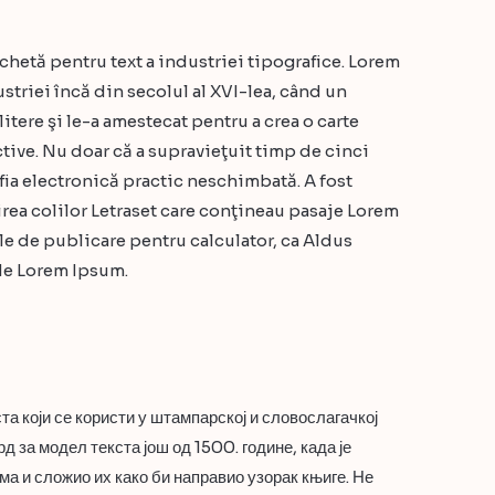
hetă pentru text a industriei tipografice. Lorem
striei încă din secolul al XVI-lea, când un
itere şi le-a amestecat pentru a crea o carte
tive. Nu doar că a supravieţuit timp de cinci
rafia electronică practic neschimbată. A fost
irea colilor Letraset care conţineau pasaje Lorem
le de publicare pentru calculator, ca Aldus
de Lorem Ipsum.
а који се користи у штампарској и словослагачкој
 за модел текста још од 1500. године, када је
ма и сложио их како би направио узорак књиге. Не